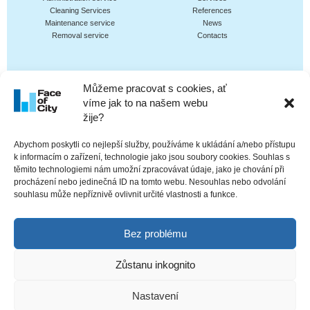
Cleaning Services
References
Maintenance service
News
Removal service
Contacts
Můžeme pracovat s cookies, ať
Links
We recommend
víme jak to na našem webu
Cheerful house
Portal of technical equipment of
žije?
buildings
Abychom poskytli co nejlepší služby, používáme k ukládání a/nebo přístupu
k informacím o zařízení, technologie jako jsou soubory cookies. Souhlas s
těmito technologiemi nám umožní zpracovávat údaje, jako je chování při
procházení nebo jedinečná ID na tomto webu. Nesouhlas nebo odvolání
souhlasu může nepříznivě ovlivnit určité vlastnosti a funkce.
Bez problému
Zůstanu inkognito
Face of City s.r.o.
,
Nastavení
All Right Reserved 2026